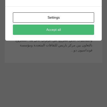
مشروع السكن البيئي المتنقل للصحفيين المتضررين من
الزلزال شمال سوريا
ديسمبر 12, 2023
Settings
يستفيد من المشروع 25 فرد من العاملين في القطاع
Accept all
الإعلامي وعائلاتهم باريس انتهت بنجاح المرحلة الأولى من
مشروع السكن المتنقل الصديق للبيئة والخاص بالصحفيين
والصحفيات الذين تضرروا من الزلزال. يأتي هذا المشروع
بالتعاون بين مركز باريس للثقافات المتعددة ومؤسسة
فونداسيون دو...